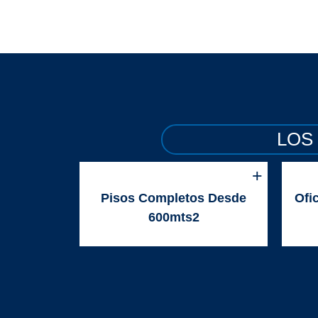
LOS
Pisos Completos Desde
Ofi
600mts2
La mejor oferta en pisos obra gris o
Of
blanca con variedad de metraje
inst
cuadrado
por