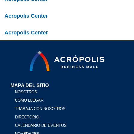
Acropolis Center
Acropolis Center
MAPA DEL SITIO
NOSOTROS
CÓMO LLEGAR
TRABAJA CON NOSOTROS
DIRECTORIO
CALENDARIO DE EVENTOS
NOVEDADES