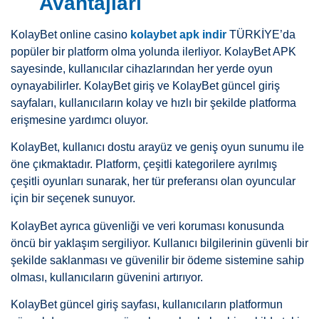
Avantajları
KolayBet online casino
kolaybet apk indir
TÜRKİYE’da
popüler bir platform olma yolunda ilerliyor. KolayBet APK
sayesinde, kullanıcılar cihazlarından her yerde oyun
oynayabilirler. KolayBet giriş ve KolayBet güncel giriş
sayfaları, kullanıcıların kolay ve hızlı bir şekilde platforma
erişmesine yardımcı oluyor.
KolayBet, kullanıcı dostu arayüz ve geniş oyun sunumu ile
öne çıkmaktadır. Platform, çeşitli kategorilere ayrılmış
çeşitli oyunları sunarak, her tür preferansı olan oyuncular
için bir seçenek sunuyor.
KolayBet ayrıca güvenliği ve veri koruması konusunda
öncü bir yaklaşım sergiliyor. Kullanıcı bilgilerinin güvenli bir
şekilde saklanması ve güvenilir bir ödeme sistemine sahip
olması, kullanıcıların güvenini artırıyor.
KolayBet güncel giriş sayfası, kullanıcıların platformun