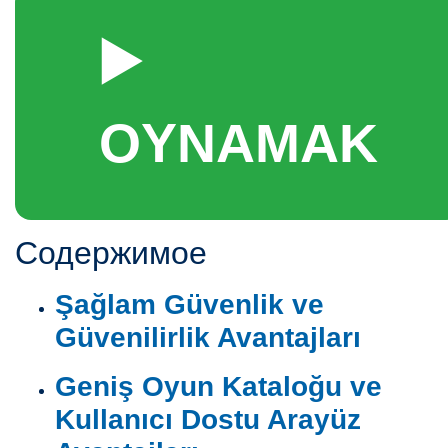
▶️
OYNAMAK
Содержимое
Şağlam Güvenlik ve
Güvenilirlik Avantajları
Geniş Oyun Kataloğu ve
Kullanıcı Dostu Arayüz