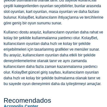
şekilde bulmalarına olanak tanır. Bu sayede kullanıcılar
çeşitli kategorilerden oyunları seçebilirler, bunlar arasında
slot oyunları, kart oyunları, masa oyunları ve daha fazlası
bulunur. KolayBet, kullanıcıların ihtiyaçlarına ve tercihlerine
göre geniş bir oyun sunumu sunar.
Kullanıcı dostu arayüz, kullanıcıların oyunları daha rahat ve
kolay bir şekilde kullanmalarına yardımcı olur. KolayBet,
kullanıcıların oyunları daha hızlı ve kolay bir şekilde
erişebilmeleri için tasarlanmış grafikler ve menüler sunar.
Bu arayüz, kullanıcıların oyunları daha etkili bir şekilde
deneyimlemelerine olanak tanır ve aynı zamanda
kullanıcıların daha fazla zaman kazanmalarına yardımcı
olur. KolayBet güncel giriş sayfası, kullanıcıların oyunları
daha hızlı ve kolay bir şekilde bulmalarına olanak tanır ve
bu sayede oyun deneyimini daha da iyileştirmeyi amaçlar.
Recomendados
Acropolis Center