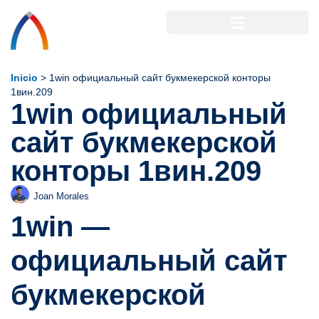
Inicio
>
1win официальный сайт букмекерской конторы
1вин.209
1win официальный
сайт букмекерской
конторы 1вин.209
Joan Morales
1win —
официальный сайт
букмекерской