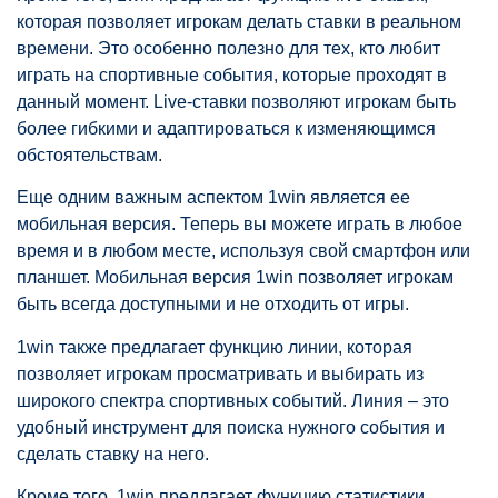
которая позволяет игрокам делать ставки в реальном
времени. Это особенно полезно для тех, кто любит
играть на спортивные события, которые проходят в
данный момент. Live-ставки позволяют игрокам быть
более гибкими и адаптироваться к изменяющимся
обстоятельствам.
Еще одним важным аспектом 1win является ее
мобильная версия. Теперь вы можете играть в любое
время и в любом месте, используя свой смартфон или
планшет. Мобильная версия 1win позволяет игрокам
быть всегда доступными и не отходить от игры.
1win также предлагает функцию линии, которая
позволяет игрокам просматривать и выбирать из
широкого спектра спортивных событий. Линия – это
удобный инструмент для поиска нужного события и
сделать ставку на него.
Кроме того, 1win предлагает функцию статистики,