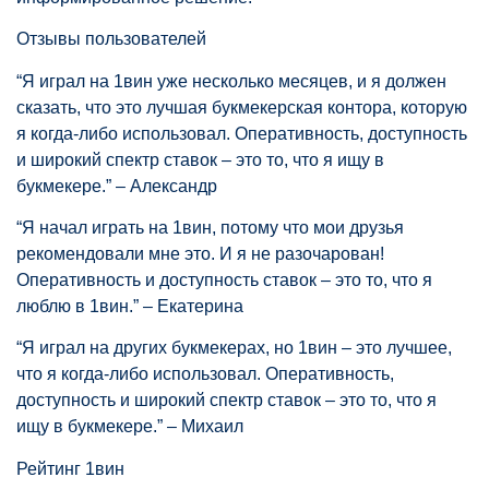
Отзывы пользователей
“Я играл на 1вин уже несколько месяцев, и я должен
сказать, что это лучшая букмекерская контора, которую
я когда-либо использовал. Оперативность, доступность
и широкий спектр ставок – это то, что я ищу в
букмекере.” – Александр
“Я начал играть на 1вин, потому что мои друзья
рекомендовали мне это. И я не разочарован!
Оперативность и доступность ставок – это то, что я
люблю в 1вин.” – Екатерина
“Я играл на других букмекерах, но 1вин – это лучшее,
что я когда-либо использовал. Оперативность,
доступность и широкий спектр ставок – это то, что я
ищу в букмекере.” – Михаил
Рейтинг 1вин