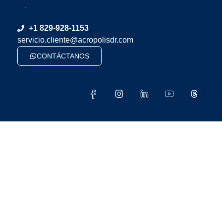
.
+1 829-928-1153
servicio.cliente@acropolisdr.com
CONTÁCTANOS