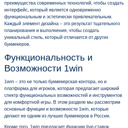
преимущества современных технологий, чтобы создать
интерфейс, который является одновременно
функциональным и эстетически привлекательным.
Каждый элемент дизайна – это результат тщательного
планирования и выполнения, чтобы создать
уникальный стиль, который отличается от других
букмекеров.
Функциональность и
Возможности 1win
1win – это не только букмекерская контора, но и
платформа для игроков, которая предлагает широкий
спектр функциональных возможностей и инструментов
для комфортной игры. В этом разделе мы рассмотрим
основные функции и возможности 1win, которые
делают ее одним из лучших букмекеров в России.
Кроме того, 1win предлагает функцию live-ставок,