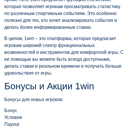
которая позволяет игрокам просматривать статистику
по различным спортивным событиям. Это особенно
полезно для тех, кто хочет анализировать события и
делать более информированные ставки.
В целом, 1win – это платформа, которая предлагает
игрокам широкий спектр функциональных
возможностей и инструментов для комфортной игры. С
ее помощью вы можете быть всегда доступными,
делать ставки в реальном времени и получать больше
удовольствия от игры.
Бонусы и Акции 1win
Бонусы для новых игроков:
Бонус
Условия
Пayout