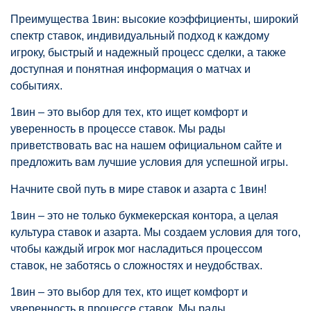
Преимущества 1вин: высокие коэффициенты, широкий
спектр ставок, индивидуальный подход к каждому
игроку, быстрый и надежный процесс сделки, а также
доступная и понятная информация о матчах и
событиях.
1вин – это выбор для тех, кто ищет комфорт и
уверенность в процессе ставок. Мы рады
приветствовать вас на нашем официальном сайте и
предложить вам лучшие условия для успешной игры.
Начните свой путь в мире ставок и азарта с 1вин!
1вин – это не только букмекерская контора, а целая
культура ставок и азарта. Мы создаем условия для того,
чтобы каждый игрок мог насладиться процессом
ставок, не заботясь о сложностях и неудобствах.
1вин – это выбор для тех, кто ищет комфорт и
уверенность в процессе ставок. Мы рады