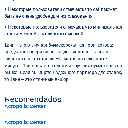
+ Некоторые пользователи отмечают, что сайт может
быть не очень удобен для использования
+ Некоторые пользователи отмечают, что минимальная
ставка может быть слишком высокой
1вин – это отличная букмекерская контора, которая
предлагает оперативность, доступность ставок и
широкий спектр ставок. Несмотря на некоторые
минусы, 1вин остается одним из лучших букмекеров на
рынке. Если вы ищете надежного партнера для ставок,
то 1вин – это отличный выбор.
Recomendados
Acropolis Center
Acropolis Center