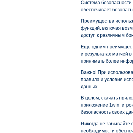
Система безопасности 
обеспечивает безопасн
Преимущества использо
функций, включая возмо
доступ к различным бо
Еще одним преимущест
и результатах матчей 
принимать более инфо
Важно! При использова
правила и условия исп
данных.
В целом, скачать прил
приложение 1win, игро
безопасность своих дан
Никогда не забывайте 
необходимости обеспеч