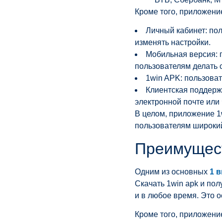
Кроме того, приложени
Личный кабинет: пол
изменять настройки.
Мобильная версия: 
пользователям делать с
1win APK: пользоват
Клиентская поддержк
электронной почте или 
В целом, приложение 1w
пользователям широки
Преимущест
Одним из основных
1 
Скачать 1win apk и по
и в любое время. Это о
Кроме того, приложени