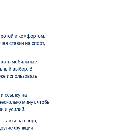
стротой и комфортом.
ая ставки на спорт,
зовать мобильные
льный выбор. В
кже использовать
ти ссылку на
несколько минут, чтобы
и и усилий.
ставки на спорт,
другие функции,