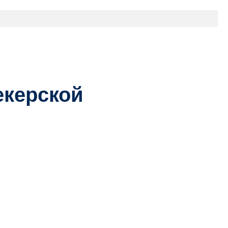
екерской