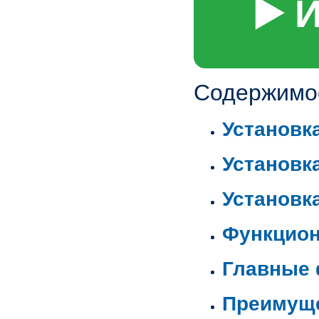
▶️ 
Содержимо
Установк
Установк
Установк
Функцион
Главные 
Преимуще