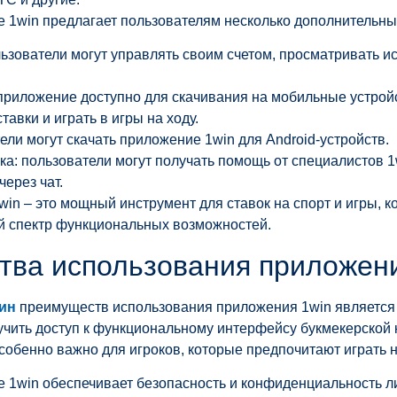
е 1win предлагает пользователям несколько дополнительны
ьзователи могут управлять своим счетом, просматривать и
приложение доступно для скачивания на мобильные устройс
тавки и играть в игры на ходу.
ели могут скачать приложение 1win для Android-устройств.
а: пользователи могут получать помощь от специалистов 1
через чат.
in – это мощный инструмент для ставок на спорт и игры, к
й спектр функциональных возможностей.
ва использования приложени
вин
преимуществ использования приложения 1win является 
лучить доступ к функциональному интерфейсу букмекерской
собенно важно для игроков, которые предпочитают играть н
е 1win обеспечивает безопасность и конфиденциальность л