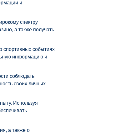
ормации и
ирокому спектру
зино, а также получать
о спортивных событиях
альную информацию и
ости соблюдать
сность своих личных
опыту. Используя
беспечивать
я, а также о