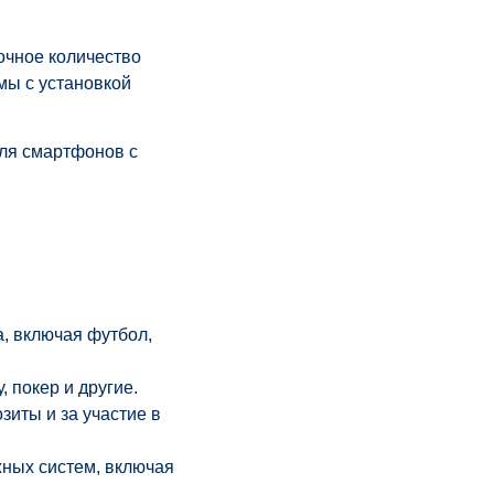
очное количество
мы с установкой
для смартфонов с
а, включая футбол,
, покер и другие.
зиты и за участие в
жных систем, включая