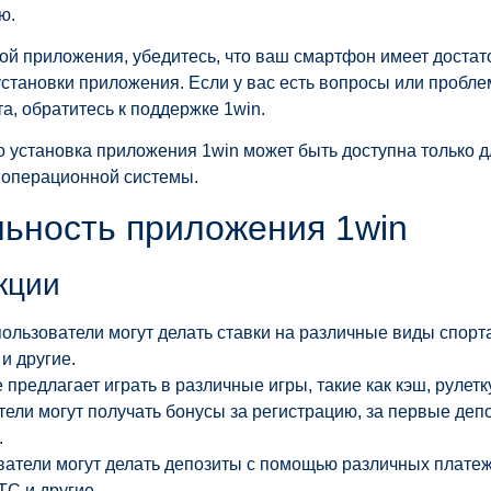
ю.
ой приложения, убедитесь, что ваш смартфон имеет достат
установки приложения. Если у вас есть вопросы или пробле
а, обратитесь к поддержке 1win.
о установка приложения 1win может быть доступна только 
 операционной системы.
ьность приложения 1win
кции
пользователи могут делать ставки на различные виды спорт
 и другие.
предлагает играть в различные игры, такие как кэш, рулетку
ели могут получать бонусы за регистрацию, за первые депо
.
ватели могут делать депозиты с помощью различных плате
ТС и другие.