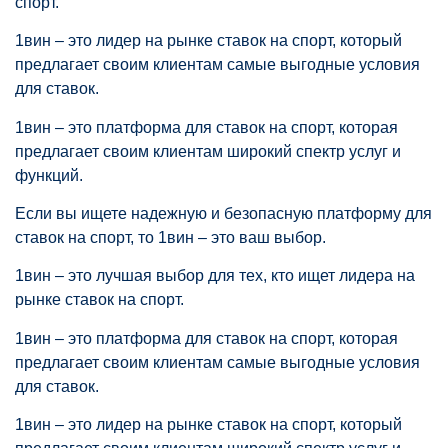
спорт.
1вин – это лидер на рынке ставок на спорт, который
предлагает своим клиентам самые выгодные условия
для ставок.
1вин – это платформа для ставок на спорт, которая
предлагает своим клиентам широкий спектр услуг и
функций.
Если вы ищете надежную и безопасную платформу для
ставок на спорт, то 1вин – это ваш выбор.
1вин – это лучшая выбор для тех, кто ищет лидера на
рынке ставок на спорт.
1вин – это платформа для ставок на спорт, которая
предлагает своим клиентам самые выгодные условия
для ставок.
1вин – это лидер на рынке ставок на спорт, который