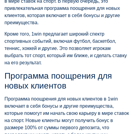
в мире ставок на спорт. В первую очередь, это
привлекательная программа поощрения для новых
клиентов, которая включает в себя бонусы и другие
преимущества.
Кроме того, 1win предлагает широкий спектр
спортивных событий, включая футбол, баскетбол,
теннис, хоккей и другие. Это позволяет игрокам
выбрать тот спорт, который им ближе, и сделать ставку
на его результат.
Программа поощрения для
новых клиентов
Программа поощрения для новых клиентов в 1win
включает в себя бонусы и другие преимущества,
которые помогут им начать свою карьеру в мире ставок
на спорт. Новые клиенты могут получить бонус в
размере 100% от суммы первого депозита, что