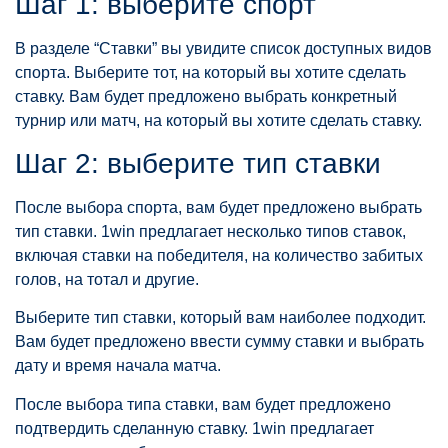
Шаг 1: выберите спорт
В разделе “Ставки” вы увидите список доступных видов
спорта. Выберите тот, на который вы хотите сделать
ставку. Вам будет предложено выбрать конкретный
турнир или матч, на который вы хотите сделать ставку.
Шаг 2: выберите тип ставки
После выбора спорта, вам будет предложено выбрать
тип ставки. 1win предлагает несколько типов ставок,
включая ставки на победителя, на количество забитых
голов, на тотал и другие.
Выберите тип ставки, который вам наиболее подходит.
Вам будет предложено ввести сумму ставки и выбрать
дату и время начала матча.
После выбора типа ставки, вам будет предложено
подтвердить сделанную ставку. 1win предлагает