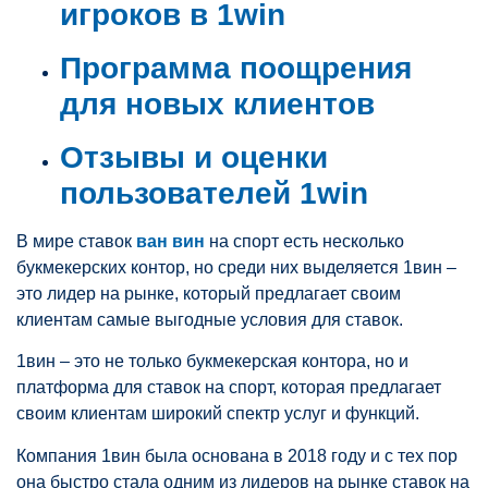
игроков в 1win
Программа поощрения
для новых клиентов
Отзывы и оценки
пользователей 1win
В мире ставок
ван вин
на спорт есть несколько
букмекерских контор, но среди них выделяется 1вин –
это лидер на рынке, который предлагает своим
клиентам самые выгодные условия для ставок.
1вин – это не только букмекерская контора, но и
платформа для ставок на спорт, которая предлагает
своим клиентам широкий спектр услуг и функций.
Компания 1вин была основана в 2018 году и с тех пор
она быстро стала одним из лидеров на рынке ставок на