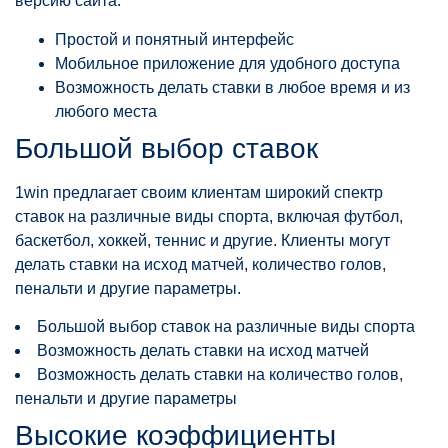
версию сайта.
Простой и понятный интерфейс
Мобильное приложение для удобного доступа
Возможность делать ставки в любое время и из
любого места
Большой выбор ставок
1win предлагает своим клиентам широкий спектр
ставок на различные виды спорта, включая футбол,
баскетбол, хоккей, теннис и другие. Клиенты могут
делать ставки на исход матчей, количество голов,
пенальти и другие параметры.
Большой выбор ставок на различные виды спорта
Возможность делать ставки на исход матчей
Возможность делать ставки на количество голов,
пенальти и другие параметры
Высокие коэффициенты