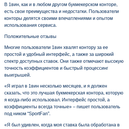
В 1вин, как и в любом другом букмекерском конторе,
есть свои преимущества и недостатки. Пользователи
конторы делятся своими впечатлениями и опытом
использования сервиса.
Положительные отзывы
Многие пользователи 1вин хвалят контору за ее
простой и удобный интерфейс, а также за широкий
спектр доступных ставок. Они также отмечают высокую
точность коэффициентов и быстрый процессинг
выигрышей.
«Я играл в 1вин несколько месяцев, и я должен
сказать, что это лучшая букмекерская контора, которую
я когда-либо использовал. Интерфейс простой, а
коэффициенты всегда точные» – пишет пользователь
под ником “SportFan”.
«Я был удивлен, когда моя ставка была обработана в