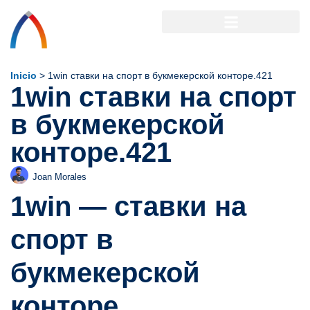
Inicio
>
1win ставки на спорт в букмекерской конторе.421
1win ставки на спорт
в букмекерской
конторе.421
Joan Morales
1win — ставки на
спорт в
букмекерской
конторе