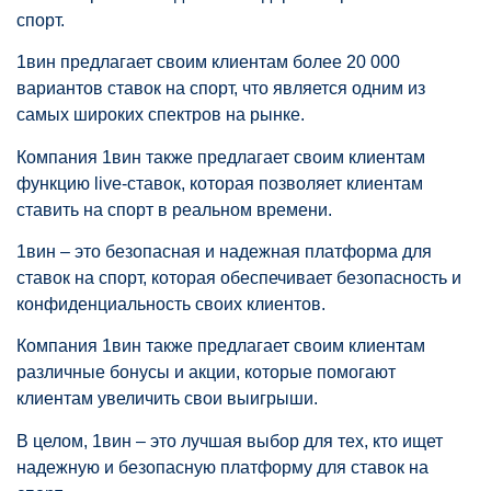
спорт.
1вин предлагает своим клиентам более 20 000
вариантов ставок на спорт, что является одним из
самых широких спектров на рынке.
Компания 1вин также предлагает своим клиентам
функцию live-ставок, которая позволяет клиентам
ставить на спорт в реальном времени.
1вин – это безопасная и надежная платформа для
ставок на спорт, которая обеспечивает безопасность и
конфиденциальность своих клиентов.
Компания 1вин также предлагает своим клиентам
различные бонусы и акции, которые помогают
клиентам увеличить свои выигрыши.
В целом, 1вин – это лучшая выбор для тех, кто ищет
надежную и безопасную платформу для ставок на