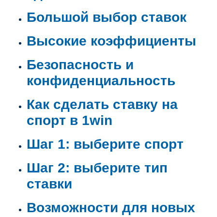
Большой выбор ставок
Высокие коэффициенты
Безопасность и
конфиденциальность
Как сделать ставку на
спорт в 1win
Шаг 1: выберите спорт
Шаг 2: выберите тип
ставки
Возможности для новых