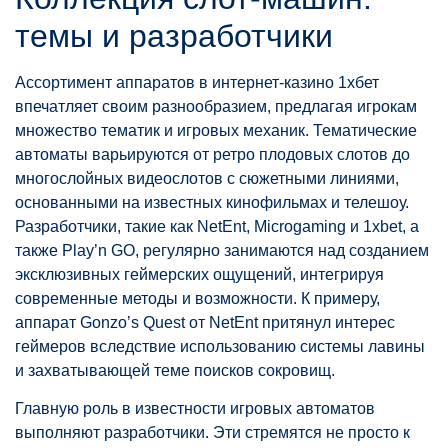
темы и разработчики
Ассортимент аппаратов в интернет-казино 1хбет
впечатляет своим разнообразием, предлагая игрокам
множество тематик и игровых механик. Тематические
автоматы варьируются от ретро плодовых слотов до
многослойных видеослотов с сюжетными линиями,
основанными на известных кинофильмах и телешоу.
Разработчики, такие как NetEnt, Microgaming и 1xbet, а
также Play’n GO, регулярно занимаются над созданием
эксклюзивных геймерских ощущений, интегрируя
современные методы и возможности. К примеру,
аппарат Gonzo’s Quest от NetEnt притянул интерес
геймеров вследствие использованию системы лавины
и захватывающей теме поисков сокровищ.
Главную роль в известности игровых автоматов
выполняют разработчики. Эти стремятся не просто к