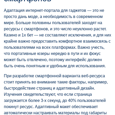
Адаптация интернет-портала для гаджетов — это не
просто дань моде, а необходимость в современном
мире. Больше половины пользователей заходят на
ресурсы с смартфонов, и это число неуклонно растет.
Казино и 1х бет — не составляют исключения, и для них
крайне важно предоставить комфортное взаимосвязь с
пользователями на всех платформах. Важно учесть,
что портативные юзеры нередко в пути и их фокус
может быть отвлечено, поэтому интерфейс должен
быть очень понятным и удобным для использования.
При разработке смартфонной варианта веб-ресурса
стоит принять во внимание такие факторы, например,
быстродействие страниц и адаптивный дизайн.
Изучения свидетельствуют, что если страница
загружается более 3-х секунд, до 40% пользователей
покинут ресурс. Адаптивный макет обеспечивает
автоматически настраивать материалы под габариты