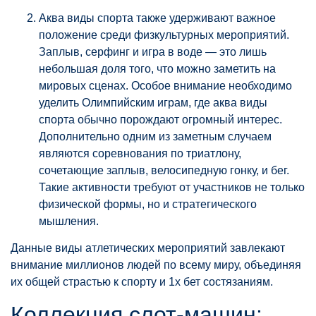
Аква виды спорта также удерживают важное
положение среди физкультурных мероприятий.
Заплыв, серфинг и игра в воде — это лишь
небольшая доля того, что можно заметить на
мировых сценах. Особое внимание необходимо
уделить Олимпийским играм, где аква виды
спорта обычно порождают огромный интерес.
Дополнительно одним из заметным случаем
являются соревнования по триатлону,
сочетающие заплыв, велосипедную гонку, и бег.
Такие активности требуют от участников не только
физической формы, но и стратегического
мышления.
Данные виды атлетических мероприятий завлекают
внимание миллионов людей по всему миру, объединяя
их общей страстью к спорту и 1х бет состязаниям.
Коллекция слот-машин: