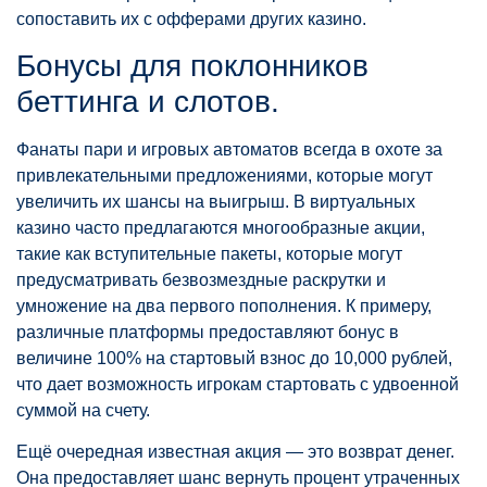
сопоставить их с офферами других казино.
Бонусы для поклонников
беттинга и слотов.
Фанаты пари и игровых автоматов всегда в охоте за
привлекательными предложениями, которые могут
увеличить их шансы на выигрыш. В виртуальных
казино часто предлагаются многообразные акции,
такие как вступительные пакеты, которые могут
предусматривать безвозмездные раскрутки и
умножение на два первого пополнения. К примеру,
различные платформы предоставляют бонус в
величине 100% на стартовый взнос до 10,000 рублей,
что дает возможность игрокам стартовать с удвоенной
суммой на счету.
Ещё очередная известная акция — это возврат денег.
Она предоставляет шанс вернуть процент утраченных