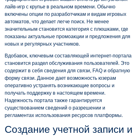
лайв-игр с крупье в реальном времени. Обычно
включены опции по разработчикам и видам игровых
автоматов, что делает легче поиск. Не менее
значительным становится категория с плюшками, где
показаны актуальные промоакции и предложения для
новых и регулярных участников.
Вдобавок, ключевым составляющей интернет-портала
становится раздел обслуживания пользователей. Это
содержит в себя сведения для связи, FAQ и обратную
форму связи. Данное дает возможность юзерам
оперативно устранять возникающие вопросы и
получать поддержку в настоящем времени.
Надежность портала также гарантируется
существованием сведений о разрешении и
регламентах использования ресурсов платформы.
Создание учетной записи и