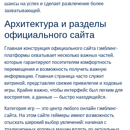
шансы на успех и сделает развлечение более
захватывающей.
Архитектура и разделы
официального сайта
Главная конструкция официального сайта гэмблинг-
платформы охватывает несколько важных частей,
которые гарантируют посетителям комфортность
перемещения и возможность получить важную
информацию. Главная страница часто служит
витриной, представляя свежие привилегии и ходовые
игры. Крайне важно, чтобы интерфейс был легким для
восприятия, а данные — быстро находящейся.
Категория игр — это центр любого онлайн гэмблинг-
сайта. На этом сайте геймеры имеют возможность
отыскать широкий выбор увлечений: начиная с
традиционных игровых машин вплоть до актуальных