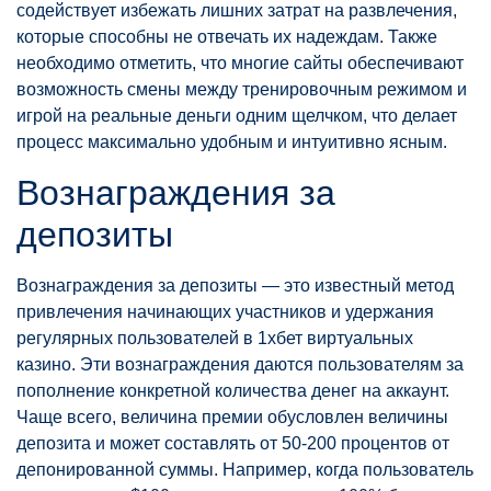
содействует избежать лишних затрат на развлечения,
которые способны не отвечать их надеждам. Также
необходимо отметить, что многие сайты обеспечивают
возможность смены между тренировочным режимом и
игрой на реальные деньги одним щелчком, что делает
процесс максимально удобным и интуитивно ясным.
Вознаграждения за
депозиты
Вознаграждения за депозиты — это известный метод
привлечения начинающих участников и удержания
регулярных пользователей в 1хбет виртуальных
казино. Эти вознаграждения даются пользователям за
пополнение конкретной количества денег на аккаунт.
Чаще всего, величина премии обусловлен величины
депозита и может составлять от 50-200 процентов от
депонированной суммы. Например, когда пользователь