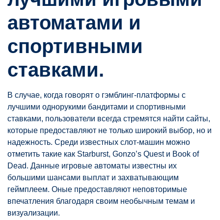
автоматами и
спортивными
ставками.
В случае, когда говорят о гэмблинг-платформы с
лучшими однорукими бандитами и спортивными
ставками, пользователи всегда стремятся найти сайты,
которые предоставляют не только широкий выбор, но и
надежность. Среди известных слот-машин можно
отметить такие как Starburst, Gonzo’s Quest и Book of
Dead. Данные игровые автоматы известны их
большими шансами выплат и захватывающим
геймплеем. Оные предоставляют неповторимые
впечатления благодаря своим необычным темам и
визуализации.