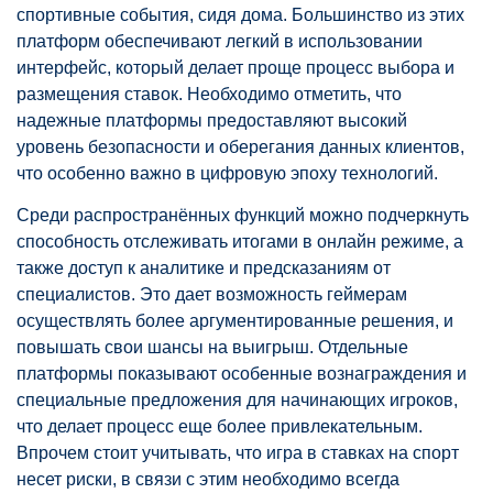
спортивные события, сидя дома. Большинство из этих
платформ обеспечивают легкий в использовании
интерфейс, который делает проще процесс выбора и
размещения ставок. Необходимо отметить, что
надежные платформы предоставляют высокий
уровень безопасности и оберегания данных клиентов,
что особенно важно в цифровую эпоху технологий.
Среди распространённых функций можно подчеркнуть
способность отслеживать итогами в онлайн режиме, а
также доступ к аналитике и предсказаниям от
специалистов. Это дает возможность геймерам
осуществлять более аргументированные решения, и
повышать свои шансы на выигрыш. Отдельные
платформы показывают особенные вознаграждения и
специальные предложения для начинающих игроков,
что делает процесс еще более привлекательным.
Впрочем стоит учитывать, что игра в ставках на спорт
несет риски, в связи с этим необходимо всегда