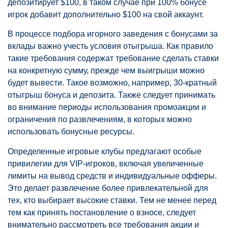
депозитирует $100, в таком случае при 100% бонусе
игрок добавит дополнительно $100 на свой аккаунт.
В процессе подбора игорного заведения с бонусами за
вклады важно учесть условия отыгрыша. Как правило
такие требования содержат требование сделать ставки
на конкретную сумму, прежде чем выигрыши можно
будет вывести. Такое возможно, например, 30-кратный
отыгрыш бонуса и депозита. Также следует принимать
во внимание периоды использования промоакции и
ограничения по развлечениям, в которых можно
использовать бонусные ресурсы.
Определенные игровые клубы предлагают особые
привилегии для VIP-игроков, включая увеличенные
лимиты на вывод средств и индивидуальные офферы.
Это делает развлечение более привлекательной для
тех, кто выбирает высокие ставки. Тем не менее перед
тем как принять постановление о взносе, следует
внимательно рассмотреть все требования акции и