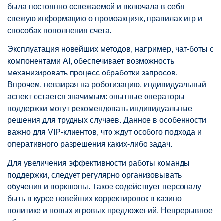
была постоянно освежаемой и включала в себя
свежую информацию о промоакциях, правилах игр и
способах пополнения счета.
Эксплуатация новейших методов, например, чат-боты с
компонентами AI, обеспечивает возможность
механизировать процесс обработки запросов.
Впрочем, невзирая на роботизацию, индивидуальный
аспект остается значимым: опытные операторы
поддержки могут рекомендовать индивидуальные
решения для трудных случаев. Данное в особенности
важно для VIP-клиентов, что ждут особого подхода и
оперативного разрешения каких-либо задач.
Для увеличения эффективности работы команды
поддержки, следует регулярно организовывать
обучения и воркшопы. Такое содействует персоналу
быть в курсе новейших корректировок в казино
политике и новых игровых предложений. Непрерывное