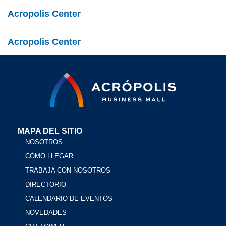
Acropolis Center
Acropolis Center
MAPA DEL SITIO
NOSOTROS
CÓMO LLEGAR
TRABAJA CON NOSOTROS
DIRECTORIO
CALENDARIO DE EVENTOS
NOVEDADES