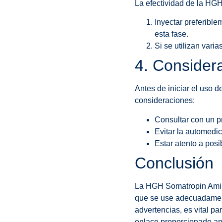
La efectividad de la HGH
Inyectar preferible
esta fase.
Si se utilizan vari
4. Consider
Antes de iniciar el uso 
consideraciones:
Consultar con un pr
Evitar la automedic
Estar atento a posi
Conclusión
La HGH Somatropin Amino
que se use adecuadamente
advertencias, es vital pa
enlace proporcionado an