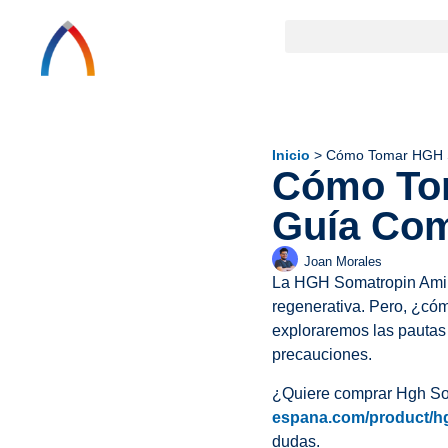
Inicio
>
Cómo Tomar HGH S
Cómo To
Guía Com
Joan Morales
La HGH Somatropin Amino
regenerativa. Pero, ¿cóm
exploraremos las pautas 
precauciones.
¿Quiere comprar Hgh So
espana.com/product/hg
dudas.