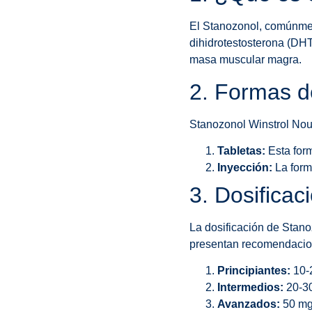
El Stanozonol, comúnmen
dihidrotestosterona (DHT
masa muscular magra.
2. Formas 
Stanozonol Winstrol Nou
Tabletas:
Esta form
Inyección:
La form
3. Dosifica
La dosificación de Stano
presentan recomendacio
Principiantes:
10-2
Intermedios:
20-30
Avanzados:
50 mg 