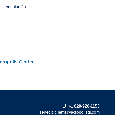
suplementación.
cropolis Center
+1 829-928-1153
servicio.cliente@acropolisdr.com