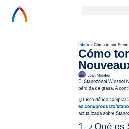
Inicio
>
Cómo tomar Stanoz
Cómo tom
Nouveaux
Joan Morales
El Stanozonol Winstrol N
pérdida de grasa. A con
¿Busca dónde comprar S
es.com/producto/stanoz
actualizada sobre Stano
1. ¿Qué es 