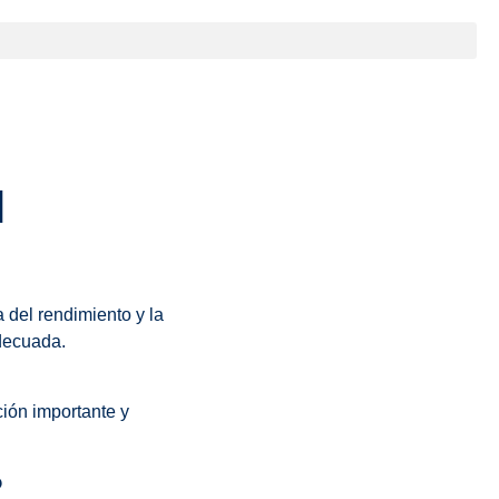
l
 del rendimiento y la
decuada.
ción importante y
?