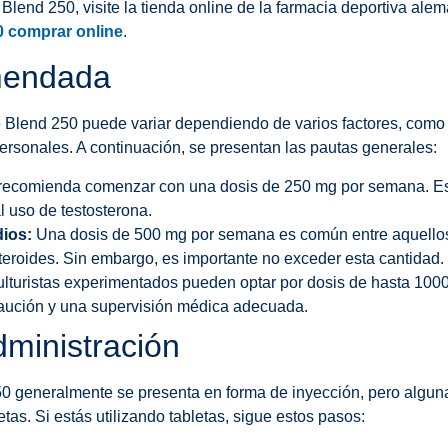
Blend 250, visite la tienda online de la farmacia deportiva alem
0 comprar online
.
mendada
 Blend 250 puede variar dependiendo de varios factores, como 
personales. A continuación, se presentan las pautas generales:
ecomienda comenzar con una dosis de 250 mg por semana. Est
l uso de testosterona.
ios:
Una dosis de 500 mg por semana es común entre aquellos
teroides. Sin embargo, es importante no exceder esta cantidad.
lturistas experimentados pueden optar por dosis de hasta 100
aución y una supervisión médica adecuada.
ministración
50 generalmente se presenta en forma de inyección, pero algu
etas. Si estás utilizando tabletas, sigue estos pasos: