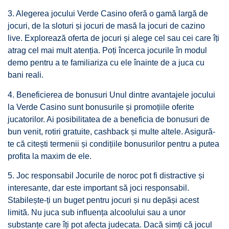
3. Alegerea jocului Verde Casino oferă o gamă largă de
jocuri, de la sloturi și jocuri de masă la jocuri de cazino
live. Explorează oferta de jocuri și alege cel sau cei care îți
atrag cel mai mult atenția. Poți încerca jocurile în modul
demo pentru a te familiariza cu ele înainte de a juca cu
bani reali.
4. Beneficierea de bonusuri Unul dintre avantajele jocului
la Verde Casino sunt bonusurile și promoțiile oferite
jucatorilor. Ai posibilitatea de a beneficia de bonusuri de
bun venit, rotiri gratuite, cashback și multe altele. Asigură-
te că citești termenii și condițiile bonusurilor pentru a putea
profita la maxim de ele.
5. Joc responsabil Jocurile de noroc pot fi distractive și
interesante, dar este important să joci responsabil.
Stabilește-ți un buget pentru jocuri și nu depăși acest
limită. Nu juca sub influența alcoolului sau a unor
substanțe care îți pot afecta judecata. Dacă simți că jocul