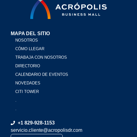
MAPA DEL SITIO
NOSOTROS
CÓMO LLEGAR
TRABAJA CON NOSOTROS
DIRECTORIO
CALENDARIO DE EVENTOS
NOVEDADES
CITI TOWER
.
.
+1 829-928-1153
servicio.cliente@acropolisdr.com