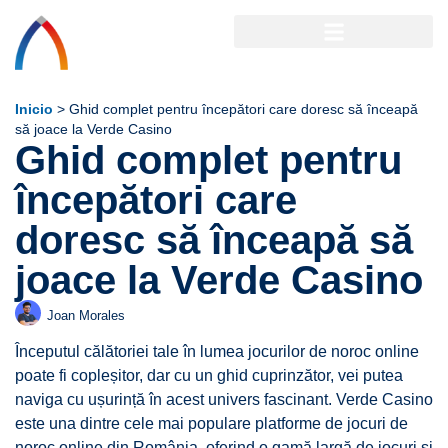
Inicio
>
Ghid complet pentru începători care doresc să înceapă
să joace la Verde Casino
Ghid complet pentru
începători care
doresc să înceapă să
joace la Verde Casino
Joan Morales
Începutul călătoriei tale în lumea jocurilor de noroc online
poate fi copleșitor, dar cu un ghid cuprinzător, vei putea
naviga cu ușurință în acest univers fascinant. Verde Casino
este una dintre cele mai populare platforme de jocuri de
noroc online din România, oferind o gamă largă de jocuri și