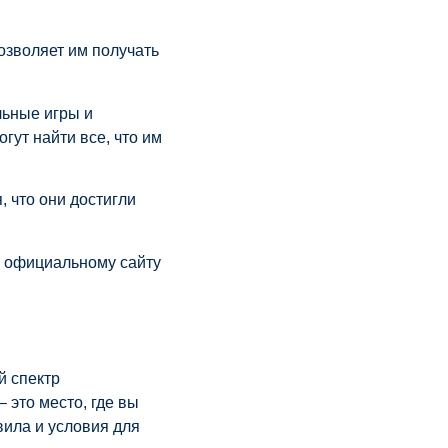
позволяет им получать
льные игры и
гут найти все, что им
 что они достигли
ся официальному сайту
й спектр
 это место, где вы
вила и условия для