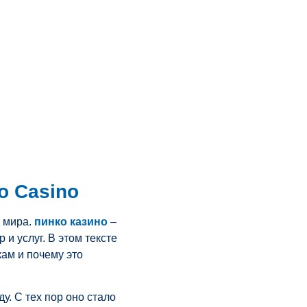
o Casino
о мира.
пинко казино
–
и услуг. В этом тексте
кам и почему это
у. С тех пор оно стало