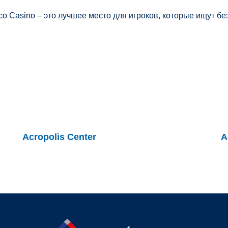
o Casino – это лучшее место для игроков, которые ищут б
Acropolis Center
A