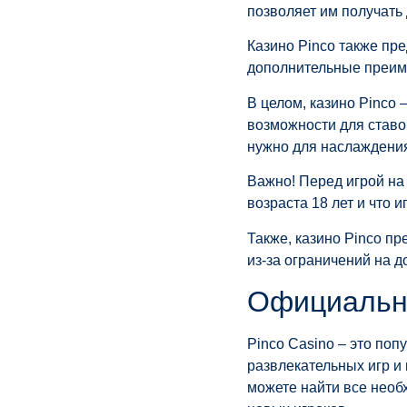
позволяет им получать 
Казино Pinco также пре
дополнительные преим
В целом, казино Pinco 
возможности для ставок
нужно для наслаждения
Важно! Перед игрой на 
возраста 18 лет и что и
Также, казино Pinco пр
из-за ограничений на д
Официальны
Pinco Casino – это поп
развлекательных игр и 
можете найти все необ