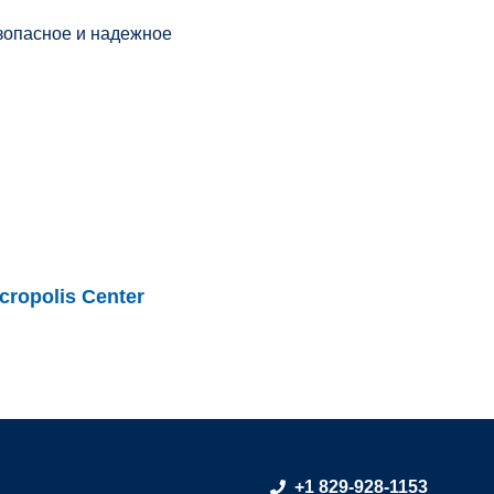
езопасное и надежное
cropolis Center
+1 829-928-1153