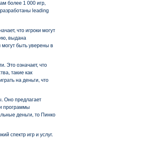
ам более 1 000 игр,
 разработаны leading
ачает, что игроки могут
зию, выдана
и могут быть уверены в
. Это означает, что
тва, такие как
грать на деньги, что
ы. Оно предлагает
 и программы
альные деньги, то Пинко
ий спектр игр и услуг.