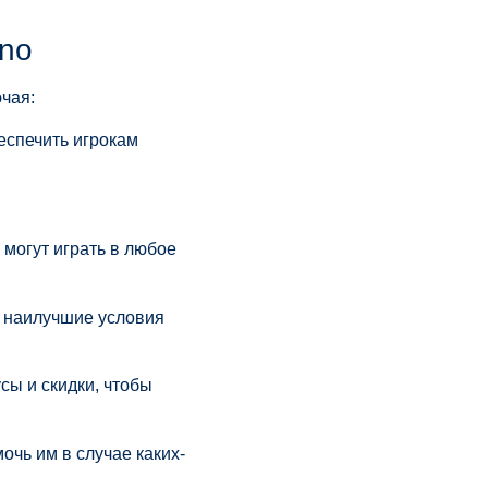
ino
чая:
еспечить игрокам
 могут играть в любое
м наилучшие условия
сы и скидки, чтобы
очь им в случае каких-