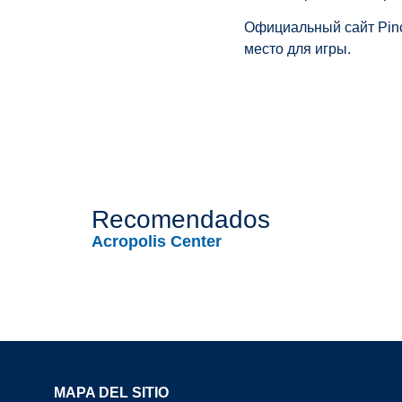
Официальный сайт Pinc
место для игры.
Recomendados
Acropolis Center
MAPA DEL SITIO