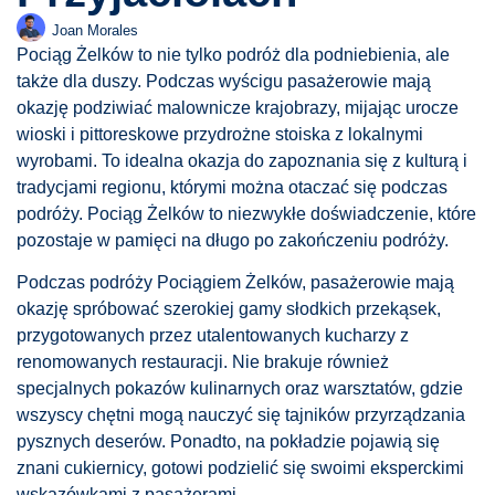
Joan Morales
Pociąg Żelków to nie tylko podróż dla podniebienia, ale
także dla duszy. Podczas wyścigu pasażerowie mają
okazję podziwiać malownicze krajobrazy, mijając urocze
wioski i pittoreskowe przydrożne stoiska z lokalnymi
wyrobami. To idealna okazja do zapoznania się z kulturą i
tradycjami regionu, którymi można otaczać się podczas
podróży. Pociąg Żelków to niezwykłe doświadczenie, które
pozostaje w pamięci na długo po zakończeniu podróży.
Podczas podróży Pociągiem Żelków, pasażerowie mają
okazję spróbować szerokiej gamy słodkich przekąsek,
przygotowanych przez utalentowanych kucharzy z
renomowanych restauracji. Nie brakuje również
specjalnych pokazów kulinarnych oraz warsztatów, gdzie
wszyscy chętni mogą nauczyć się tajników przyrządzania
pysznych deserów. Ponadto, na pokładzie pojawią się
znani cukiernicy, gotowi podzielić się swoimi eksperckimi
wskazówkami z pasażerami.