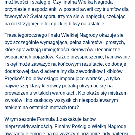
możliwości i strategię. Czy finalna Wielka Nagroda
przyniesie niespodzianki w postaci awarii czy triumfów dla
faworytów? Świat sportu trzyma się w napięciu, czekając
na rozstrzygnięcie tej epickiej bitwy na asfalcie.
Trasa tegorocznego finału Wielkiej Nagrody okazuje się
być szczególnie wymagająca, pełna zakrętów i prostych,
które sprawdzają umiejętności kierowców i techniczne
wsparcie ich pojazdów. Każde przyspieszenie, hamowanie
i skręt może zaważyć na końcowym rezultacie, co dodaje
dodatkowej dawki adrenaliny dla zawodników i kibiców.
Prędkość bolidów osiąga imponujące wartości, a tylko
najwyższej klasy kierowcy potrafią utrzymać się na
prowadzeniu w takich warunkach. Kto okaże się mistrzem
zwrotów i kto zaskoczy wszystkich niespodziewanym
atakiem na ostatnich metrach toru?
W tym sezonie Formula 1 zaskakuje fanów
nieprzewidywalnością. Finalny Pościg o Wielką Nagrodę
gwarantuje emocje na najwyższym poziomie, gdy najlepsi