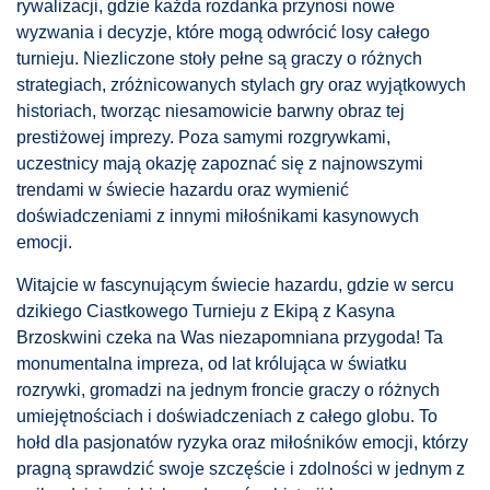
rywalizacji, gdzie każda rozdanka przynosi nowe
wyzwania i decyzje, które mogą odwrócić losy całego
turnieju. Niezliczone stoły pełne są graczy o różnych
strategiach, zróżnicowanych stylach gry oraz wyjątkowych
historiach, tworząc niesamowicie barwny obraz tej
prestiżowej imprezy. Poza samymi rozgrywkami,
uczestnicy mają okazję zapoznać się z najnowszymi
trendami w świecie hazardu oraz wymienić
doświadczeniami z innymi miłośnikami kasynowych
emocji.
Witajcie w fascynującym świecie hazardu, gdzie w sercu
dzikiego Ciastkowego Turnieju z Ekipą z Kasyna
Brzoskwini czeka na Was niezapomniana przygoda! Ta
monumentalna impreza, od lat królująca w światku
rozrywki, gromadzi na jednym froncie graczy o różnych
umiejętnościach i doświadczeniach z całego globu. To
hołd dla pasjonatów ryzyka oraz miłośników emocji, którzy
pragną sprawdzić swoje szczęście i zdolności w jednym z