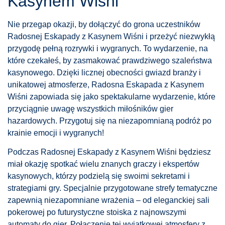
Kasynem Wiśni
Nie przegap okazji, by dołączyć do grona uczestników
Radosnej Eskapady z Kasynem Wiśni i przeżyć niezwykłą
przygodę pełną rozrywki i wygranych. To wydarzenie, na
które czekałeś, by zasmakować prawdziwego szaleństwa
kasynowego. Dzięki licznej obecności gwiazd branży i
unikatowej atmosferze, Radosna Eskapada z Kasynem
Wiśni zapowiada się jako spektakularne wydarzenie, które
przyciągnie uwagę wszystkich miłośników gier
hazardowych. Przygotuj się na niezapomnianą podróż po
krainie emocji i wygranych!
Podczas Radosnej Eskapady z Kasynem Wiśni będziesz
miał okazję spotkać wielu znanych graczy i ekspertów
kasynowych, którzy podzielą się swoimi sekretami i
strategiami gry. Specjalnie przygotowane strefy tematyczne
zapewnią niezapomniane wrażenia – od eleganckiej sali
pokerowej po futurystyczne stoiska z najnowszymi
automaty do gier. Połączenie tej wyjątkowej atmosfery z