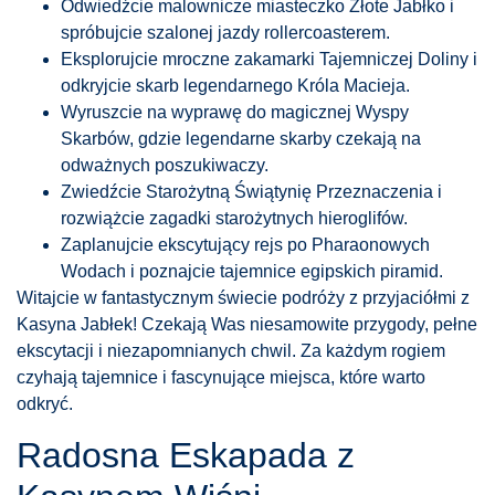
Odwiedźcie malownicze miasteczko Złote Jabłko i
spróbujcie szalonej jazdy rollercoasterem.
Eksplorujcie mroczne zakamarki Tajemniczej Doliny i
odkryjcie skarb legendarnego Króla Macieja.
Wyruszcie na wyprawę do magicznej Wyspy
Skarbów, gdzie legendarne skarby czekają na
odważnych poszukiwaczy.
Zwiedźcie Starożytną Świątynię Przeznaczenia i
rozwiążcie zagadki starożytnych hieroglifów.
Zaplanujcie ekscytujący rejs po Pharaonowych
Wodach i poznajcie tajemnice egipskich piramid.
Witajcie w fantastycznym świecie podróży z przyjaciółmi z
Kasyna Jabłek! Czekają Was niesamowite przygody, pełne
ekscytacji i niezapomnianych chwil. Za każdym rogiem
czyhają tajemnice i fascynujące miejsca, które warto
odkryć.
Radosna Eskapada z