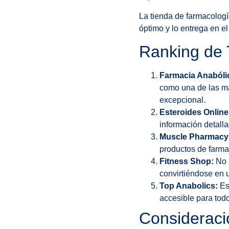
La tienda de farmacolog
óptimo y lo entrega en e
Ranking de 
Farmacia Anabóli
como una de las má
excepcional.
Esteroides Online
información detall
Muscle Pharmacy
productos de farma
Fitness Shop:
No s
convirtiéndose en u
Top Anabolics:
Est
accesible para tod
Consideraci