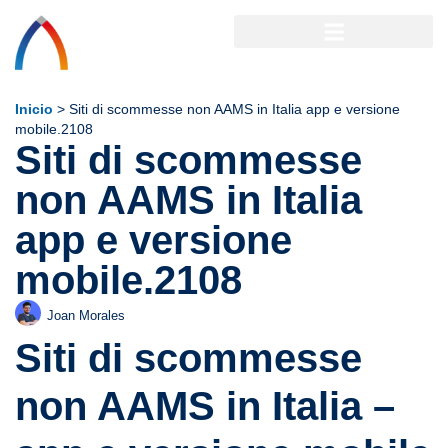
Inicio
>
Siti di scommesse non AAMS in Italia app e versione
mobile.2108
Siti di scommesse
non AAMS in Italia
app e versione
mobile.2108
Joan Morales
Siti di scommesse
non AAMS in Italia –