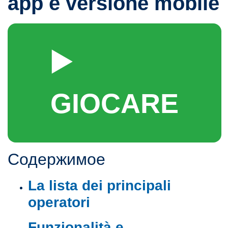
app e versione mobile
▶️
GIOCARE
Содержимое
La lista dei principali
operatori
Funzionalità e