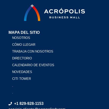
MAPA DEL SITIO
NOSOTROS
CÓMO LLEGAR
TRABAJA CON NOSOTROS
DIRECTORIO
CALENDARIO DE EVENTOS
NOVEDADES
CITI TOWER
.
.
+1 829-928-1153