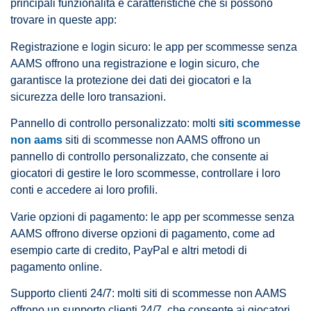
principali funzionalità e caratteristiche che si possono
trovare in queste app:
Registrazione e login sicuro: le app per scommesse senza
AAMS offrono una registrazione e login sicuro, che
garantisce la protezione dei dati dei giocatori e la
sicurezza delle loro transazioni.
Pannello di controllo personalizzato: molti
siti scommesse
non aams
siti di scommesse non AAMS offrono un
pannello di controllo personalizzato, che consente ai
giocatori di gestire le loro scommesse, controllare i loro
conti e accedere ai loro profili.
Varie opzioni di pagamento: le app per scommesse senza
AAMS offrono diverse opzioni di pagamento, come ad
esempio carte di credito, PayPal e altri metodi di
pagamento online.
Supporto clienti 24/7: molti siti di scommesse non AAMS
offrono un supporto clienti 24/7, che consente ai giocatori