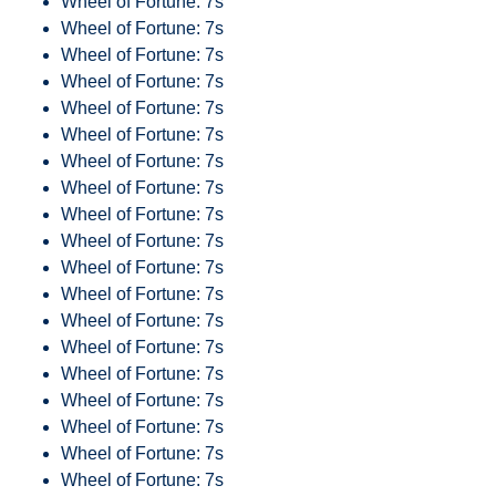
Wheel of Fortune: 7s
Wheel of Fortune: 7s
Wheel of Fortune: 7s
Wheel of Fortune: 7s
Wheel of Fortune: 7s
Wheel of Fortune: 7s
Wheel of Fortune: 7s
Wheel of Fortune: 7s
Wheel of Fortune: 7s
Wheel of Fortune: 7s
Wheel of Fortune: 7s
Wheel of Fortune: 7s
Wheel of Fortune: 7s
Wheel of Fortune: 7s
Wheel of Fortune: 7s
Wheel of Fortune: 7s
Wheel of Fortune: 7s
Wheel of Fortune: 7s
Wheel of Fortune: 7s