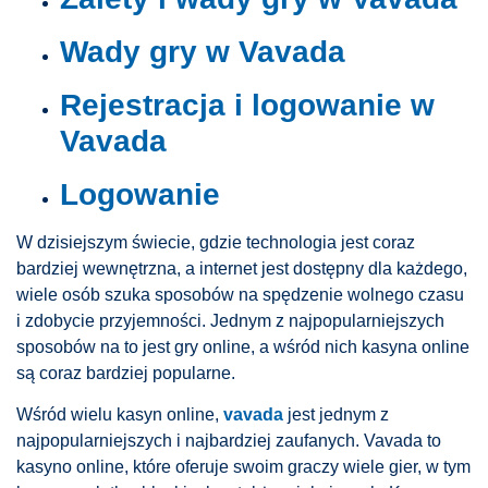
Wady gry w Vavada
Rejestracja i logowanie w
Vavada
Logowanie
W dzisiejszym świecie, gdzie technologia jest coraz
bardziej wewnętrzna, a internet jest dostępny dla każdego,
wiele osób szuka sposobów na spędzenie wolnego czasu
i zdobycie przyjemności. Jednym z najpopularniejszych
sposobów na to jest gry online, a wśród nich kasyna online
są coraz bardziej popularne.
Wśród wielu kasyn online,
vavada
jest jednym z
najpopularniejszych i najbardziej zaufanych. Vavada to
kasyno online, które oferuje swoim graczy wiele gier, w tym