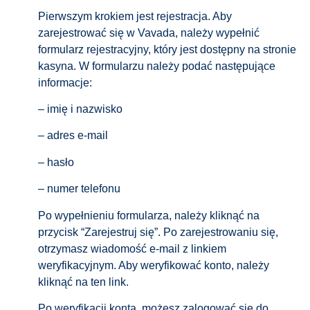
Pierwszym krokiem jest rejestracja. Aby
zarejestrować się w Vavada, należy wypełnić
formularz rejestracyjny, który jest dostępny na stronie
kasyna. W formularzu należy podać następujące
informacje:
– imię i nazwisko
– adres e-mail
– hasło
– numer telefonu
Po wypełnieniu formularza, należy kliknąć na
przycisk “Zarejestruj się”. Po zarejestrowaniu się,
otrzymasz wiadomość e-mail z linkiem
weryfikacyjnym. Aby weryfikować konto, należy
kliknąć na ten link.
Po weryfikacji konta, możesz zalogować się do