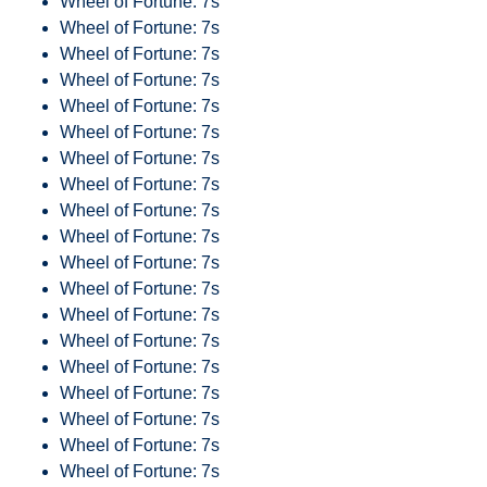
Wheel of Fortune: 7s
Wheel of Fortune: 7s
Wheel of Fortune: 7s
Wheel of Fortune: 7s
Wheel of Fortune: 7s
Wheel of Fortune: 7s
Wheel of Fortune: 7s
Wheel of Fortune: 7s
Wheel of Fortune: 7s
Wheel of Fortune: 7s
Wheel of Fortune: 7s
Wheel of Fortune: 7s
Wheel of Fortune: 7s
Wheel of Fortune: 7s
Wheel of Fortune: 7s
Wheel of Fortune: 7s
Wheel of Fortune: 7s
Wheel of Fortune: 7s
Wheel of Fortune: 7s