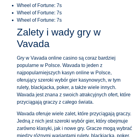
Wheel of Fortune: 7s
Wheel of Fortune: 7s
Wheel of Fortune: 7s
Zalety i wady gry w
Vavada
Gry w Vavada online casino są coraz bardziej
popularne w Polsce. Wavada to jeden z
najpopularniejszych kasyn online w Polsce,
oferujący szeroki wybór gier kasynowych, w tym
rulety, blackjacka, poker, a także wiele innych.
Wavada jest znana z swoich atrakcyjnych ofert, które
przyciągają graczy z całego świata.
Wavada oferuje wiele zalet, które przyciągają graczy.
Jedną z nich jest szeroki wybór gier, który obejmuje
zarówno klasyki, jak i nowe gry. Gracze mogą wybrać
między różnymi wariantami rulety, blackjacka, poker,