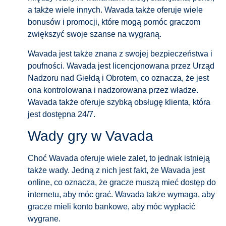
a także wiele innych. Wavada także oferuje wiele
bonusów i promocji, które mogą pomóc graczom
zwiększyć swoje szanse na wygraną.
Wavada jest także znana z swojej bezpieczeństwa i
poufności. Wavada jest licencjonowana przez Urząd
Nadzoru nad Giełdą i Obrotem, co oznacza, że jest
ona kontrolowana i nadzorowana przez władze.
Wavada także oferuje szybką obsługę klienta, która
jest dostępna 24/7.
Wady gry w Vavada
Choć Wavada oferuje wiele zalet, to jednak istnieją
także wady. Jedną z nich jest fakt, że Wavada jest
online, co oznacza, że gracze muszą mieć dostęp do
internetu, aby móc grać. Wavada także wymaga, aby
gracze mieli konto bankowe, aby móc wypłacić
wygrane.