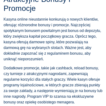
Promocje
Kasyna online nieustannie konkurują o nowych klientów,
oferując różnorodne bonusy i promocje. Najczęściej
spotykanym bonusem powitalnym jest bonus od depozytu,
który zwiększa kapitał początkowy gracza. Oprócz tego,
kasyna oferują darmowe spiny, które pozwalają na
darmową grę na wybranych slotach. Ważne jest, aby
dokładnie zapoznać się z regulaminem bonusu, aby
uniknąć nieporozumień.
Dodatkowe promocje, takie jak cashback, reload bonusy,
czy turnieje z atrakcyjnymi nagrodami, zapewniają
regularne korzyści dla stałych graczy. Wiele kasyn oferuje
programy lojalnościowe, w których gracze zbierają punkty
za swoje zakłady, a następnie wymieniają je na bonusy lub
inne nagrody. Program VIP to szansa na ekskluzywne
bonusy oraz opiekę osobistego menagera.