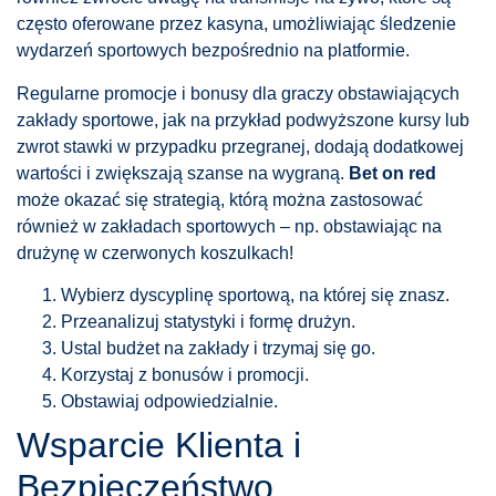
często oferowane przez kasyna, umożliwiając śledzenie
wydarzeń sportowych bezpośrednio na platformie.
Regularne promocje i bonusy dla graczy obstawiających
zakłady sportowe, jak na przykład podwyższone kursy lub
zwrot stawki w przypadku przegranej, dodają dodatkowej
wartości i zwiększają szanse na wygraną.
Bet on red
może okazać się strategią, którą można zastosować
również w zakładach sportowych – np. obstawiając na
drużynę w czerwonych koszulkach!
Wybierz dyscyplinę sportową, na której się znasz.
Przeanalizuj statystyki i formę drużyn.
Ustal budżet na zakłady i trzymaj się go.
Korzystaj z bonusów i promocji.
Obstawiaj odpowiedzialnie.
Wsparcie Klienta i
Bezpieczeństwo