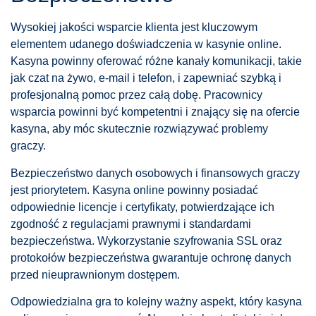
Wysokiej jakości wsparcie klienta jest kluczowym
elementem udanego doświadczenia w kasynie online.
Kasyna powinny oferować różne kanały komunikacji, takie
jak czat na żywo, e-mail i telefon, i zapewniać szybką i
profesjonalną pomoc przez całą dobę. Pracownicy
wsparcia powinni być kompetentni i znający się na ofercie
kasyna, aby móc skutecznie rozwiązywać problemy
graczy.
Bezpieczeństwo danych osobowych i finansowych graczy
jest priorytetem. Kasyna online powinny posiadać
odpowiednie licencje i certyfikaty, potwierdzające ich
zgodność z regulacjami prawnymi i standardami
bezpieczeństwa. Wykorzystanie szyfrowania SSL oraz
protokołów bezpieczeństwa gwarantuje ochronę danych
przed nieuprawnionym dostępem.
Odpowiedzialna gra to kolejny ważny aspekt, który kasyna