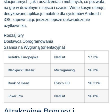
stacjonarnych, jak i urządzeniach mobilnych, co pozwala
na grę w dowolnym miejscu i czasie. Wiele kasyn oferuje
dedykowane aplikacje mobilne dla systemów Android i
iOS, zapewniając jeszcze lepsze doświadczenie
użytkownika.
Rodzaj Gry
Dostawca Oprogramowania
Szansa na Wygraną (orientacyjna)
Ruletka Europejska
NetEnt
97.3%
Blackjack Classic
Microgaming
96.3%
Book of Dead
Play’n GO
96.21%
Joker Pro
NetEnt
96.8%
Atrakcyjne Bonusy i